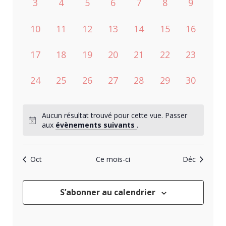
ÉVÈNEMENTS
0
0
0
0
0
0
0
3
4
5
6
7
8
9
VUES
évènement,
évènement,
évènement,
évènement,
évènement,
évènement,
évèneme
0
0
0
0
0
0
0
10
11
12
13
14
15
16
ÉVÈNEME
évènement,
évènement,
évènement,
évènement,
évènement,
évènement,
évènemen
0
0
0
0
0
0
0
17
18
19
20
21
22
23
évènement,
évènement,
évènement,
évènement,
évènement,
évènement,
évènemen
0
0
0
0
0
0
0
24
25
26
27
28
29
30
évènement,
évènement,
évènement,
évènement,
évènement,
évènement,
évènemen
Aucun résultat trouvé pour cette vue. Passer
aux
évènements suivants
.
Oct
Ce mois-ci
Déc
S’abonner au calendrier