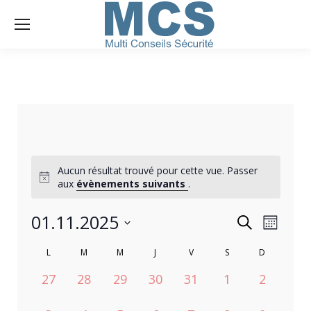
Aucun résultat trouvé pour cette vue. Passer
aux
évènements suivants
.
RECHERC
01.11.2025
NAVIGA
Recherche
Mois
DE
Sélectionnez
ET
CALENDRIER
L
M
M
J
V
S
D
VUES
une
ÉVÈNEM
NAVIGATI
0
0
0
0
0
0
0
27
28
29
30
31
1
2
DE
date.
évènement,
évènement,
évènement,
évènement,
évènement,
évènement,
évèneme
DE