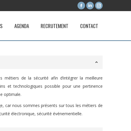
Facebook
LinkedIn
Instagram
page
page
page
opens
opens
opens
ES
AGENDA
RECRUTEMENT
CONTACT
in
in
in
new
new
new
window
window
window
 métiers de la sécurité afin d’intégrer la meilleure
ns et technologiques possible pour une pertinence
e optimale.
e, car nous sommes présents sur tous les métiers de
curité électronique, sécurité événementielle.