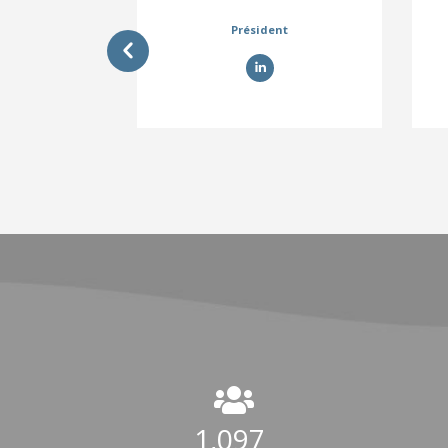
Président
[/vc_column]
1,100