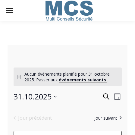
Aucun évènements planifié pour 31 octobre
2025. Passer aux
évènements suivants
.
RECHERC
31.10.2025
NAVIGA
Recherche
Jour
DE
Sélectionnez
ET
VUES
une
Jour précédent
ÉVÈNEM
Jour suivant
NAVIGATI
date.
DE