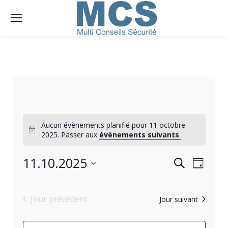
Aucun évènements planifié pour 11 octobre
2025. Passer aux
évènements suivants
.
RECHERC
11.10.2025
NAVIGA
Recherche
Jour
DE
Sélectionnez
ET
VUES
une
Jour précédent
ÉVÈNEM
Jour suivant
NAVIGATI
date.
DE