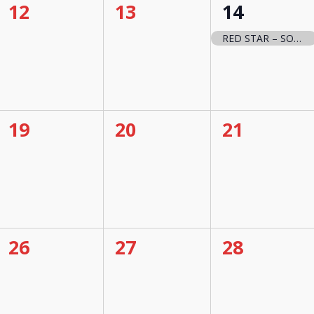
0
0
1
12
13
14
t,
évènement,
évènement,
évènemen
RED STAR – SOCHAUX
0
0
0
19
20
21
t,
évènement,
évènement,
évènemen
0
0
0
26
27
28
t,
évènement,
évènement,
évènemen