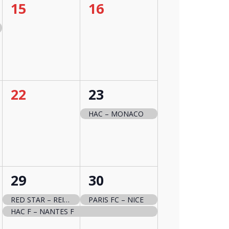
0
0
15
16
t,
évènement,
évènement,
0
1
22
23
t,
évènement,
évènement,
HAC – MONACO
2
2
29
30
t,
évènements,
évènements,
RED STAR – REIMS
PARIS FC – NICE
HAC F – NANTES F