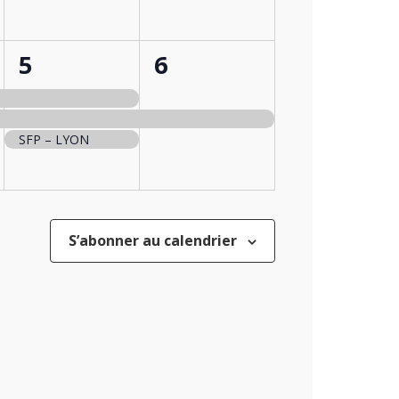
3
1
5
6
ts,
évènements,
évènement,
SFP – LYON
S’abonner au calendrier