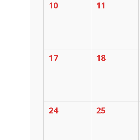
0
0
10
11
évènement,
évènemen
0
0
17
18
évènement,
évènemen
0
0
24
25
évènement,
évènemen